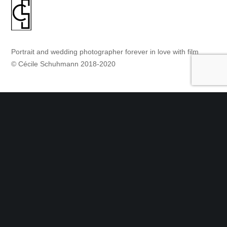
Portrait and wedding photographer forever in love with film
© Cécile Schuhmann 2018-2020
Contact
Tel : +33 (0)6 23 57 04 72
Contactez-moi
Suivez-moi