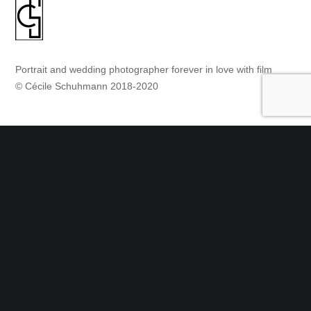
Portrait and wedding photographer forever in love with film
© Cécile Schuhmann 2018-2020
Contact
Tel : +33 (0)6 23 57 04 72
Contactez-moi
Suivez-moi