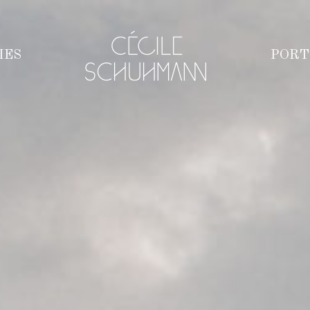
IES
PORT